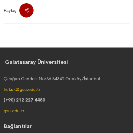
Paylaş
Galatasaray Üniversitesi
Çırağan Caddesi No:36 34349 Ortaköy/İstanbul
hukuk@gsu.edu.tr
(+90) 212 227 4480
gsu.edu.tr
Bağlantılar