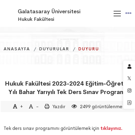
Galatasaray Üniversitesi
Hukuk Fakültesi
ANASAYFA
ANASAYFA
ANASAYFA
DUYURULAR
DUYURULAR
DUYURULAR
DUYURU
DUYURU
DUYURU
Hukuk Fakültesi 2023-2024 Eğitim-Öğretim
Yılı Bahar Yarıyılı Tek Ders Sınav Programı
+
-
Yazdır
2499 görüntülenme
Tek ders sınav programını görüntülemek için
tıklayınız.