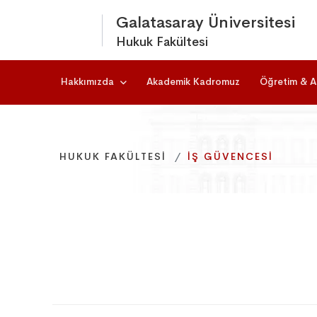
Galatasaray Üniversitesi
Hukuk Fakültesi
Hakkımızda
Akademik Kadromuz
Öğretim & A
HUKUK FAKÜLTESI
HUKUK FAKÜLTESI
HUKUK FAKÜLTESI
İŞ GÜVENCESI
İŞ GÜVENCESI
İŞ GÜVENCESI