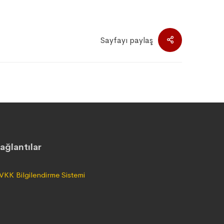
Sayfayı paylaş
ağlantılar
VKK Bilgilendirme Sistemi