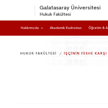
Galatasaray Üniversitesi
Hukuk Fakültesi
Hakkımızda
Akademik Kadromuz
Öğretim & A
HUKUK FAKÜLTESI
HUKUK FAKÜLTESI
HUKUK FAKÜLTESI
İŞÇININ FESHE KARŞ
İŞÇININ FESHE KARŞ
İŞÇININ FESHE KARŞ