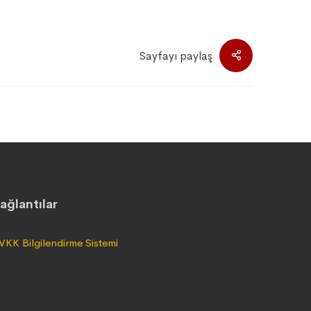
Sayfayı paylaş
ağlantılar
VKK Bilgilendirme Sistemi