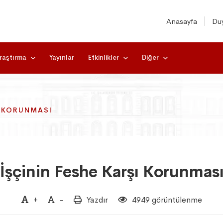
Anasayfa
Duy
raştırma
Yayınlar
Etkinlikler
Diğer
I KORUNMASI
I KORUNMASI
I KORUNMASI
İşçinin Feshe Karşı Korunmas
+
-
Yazdır
4949 görüntülenme