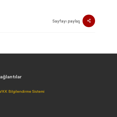
Sayfayı paylaş
ağlantılar
VKK Bilgilendirme Sistemi