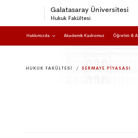
Galatasaray Üniversitesi
Hukuk Fakültesi
Hakkımızda
Akademik Kadromuz
Öğretim & A
HUKUK FAKÜLTESI
HUKUK FAKÜLTESI
HUKUK FAKÜLTESI
SERMAYE PIYASASI
SERMAYE PIYASASI
SERMAYE PIYASASI