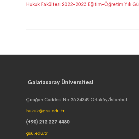
Hukuk Fakültesi 2022-2023 Eğitim-Öğretim Yılı Gü
Galatasaray Üniversitesi
Çırağan Caddesi No:36 34349 Ortaköy/İstanbul
hukuk@gsu.edu.tr
(+90) 212 227 4480
gsu.edu.tr