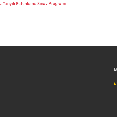
z Yarıyılı Bütünleme Sınav Programı
B
K