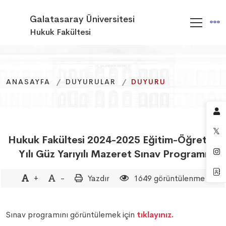
Galatasaray Üniversitesi
Hukuk Fakültesi
ANASAYFA
ANASAYFA
ANASAYFA
DUYURULAR
DUYURULAR
DUYURULAR
DUYURU
DUYURU
DUYURU
Hukuk Fakültesi 2024-2025 Eğitim-Öğretim
Yılı Güz Yarıyılı Mazeret Sınav Programı
+
-
Yazdır
1649 görüntülenme
Sınav programını görüntülemek için
tıklayınız.