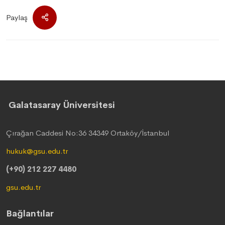
Paylaş
Galatasaray Üniversitesi
Çırağan Caddesi No:36 34349 Ortaköy/İstanbul
hukuk@gsu.edu.tr
(+90) 212 227 4480
gsu.edu.tr
Bağlantılar