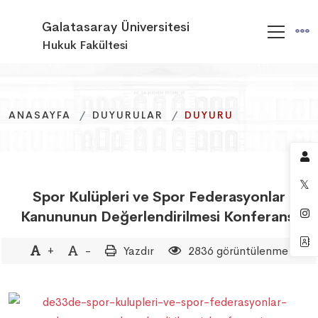
Galatasaray Üniversitesi
Hukuk Fakültesi
ANASAYFA
ANASAYFA
ANASAYFA
DUYURULAR
DUYURULAR
DUYURULAR
DUYURU
DUYURU
DUYURU
Spor Kulüpleri ve Spor Federasyonlar
Kanununun Değerlendirilmesi Konferansı
+
-
Yazdır
2836 görüntülenme