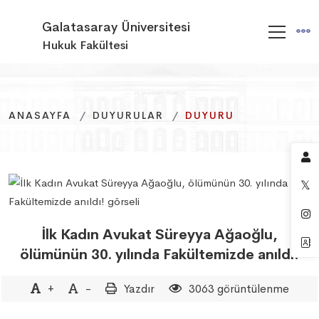
Galatasaray Üniversitesi
Hukuk Fakültesi
ANASAYFA
ANASAYFA
ANASAYFA
DUYURULAR
DUYURULAR
DUYURULAR
DUYURU
DUYURU
DUYURU
İlk Kadın Avukat Süreyya Ağaoğlu,
ölümünün 30. yılında Fakültemizde anıldı!
+
-
Yazdır
3063 görüntülenme