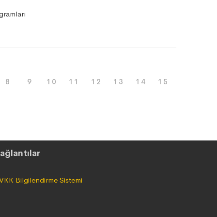
gramları
8
9
10
11
12
13
14
15
ağlantılar
VKK Bilgilendirme Sistemi