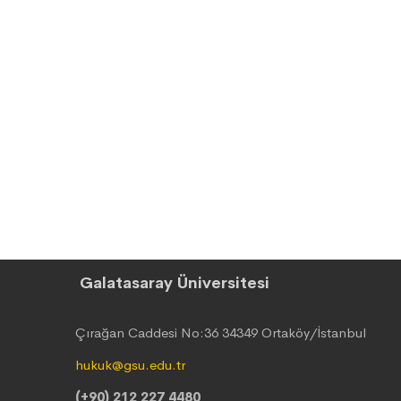
Galatasaray Üniversitesi
Çırağan Caddesi No:36 34349 Ortaköy/İstanbul
hukuk@gsu.edu.tr
(+90) 212 227 4480