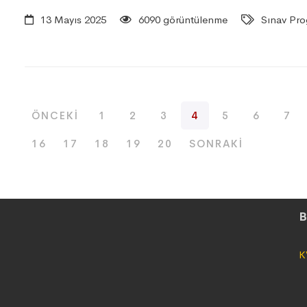
13 Mayıs 2025
6090 görüntülenme
Sınav Pro
ÖNCEKI
1
2
3
4
5
6
7
16
17
18
19
20
SONRAKI
B
K