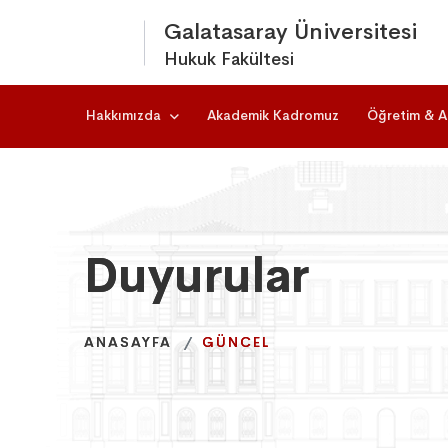
Galatasaray Üniversitesi
Hukuk Fakültesi
Hakkımızda
Akademik Kadromuz
Öğretim & A
Duyurular
Duyurular
Duyurular
ANASAYFA
ANASAYFA
ANASAYFA
GÜNCEL
GÜNCEL
GÜNCEL